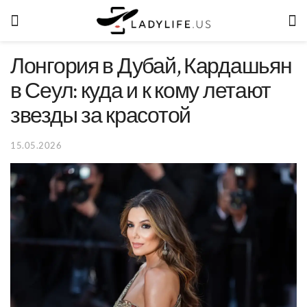
Лонгория в Дубай, Кардашьян
в Сеул: куда и к кому летают
звезды за красотой
15.05.2026