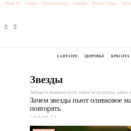
About Us
Contact
Editorial policy
Ladylife
Privacy Policy
Terms
LADYLIFE
ЗДОРОВЬЕ
КРАСОТА
Звезды
Звёзды и знаменитости: новости культуры, кино, 
Зачем звезды пьют оливковое ма
повторять
06.08.2026
5