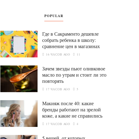
POPULAR
Где в Сакраменто дешевле
собрать ребенка в школу:
сравнение цен в магазинах
16 ЧАСОВ AGO
11
Зачем звезды пьют оливковое
масло по утрам и стоит ли это
повторять
17 ЧАСОВ AGO
5
Макияж после 40: какие
бренды работают на зрелой
коже, а какие не справились
17 ЧАСОВ AGO
4
5 вещей, от которых