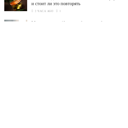
и стоит ли это повторять
2 ЧАСА AGO
1
Макияж после 40: какие бренды работают на
зрелой коже, а какие не справились
2 ЧАСА AGO
1
5 вещей, от которых минималисты
избавляются после возвращения из отпуска
3 ЧАСА AGO
1