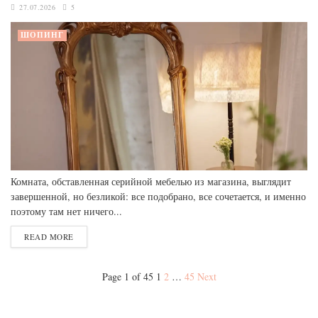
27.07.2026
5
ШОПИНГ
Комната, обставленная серийной мебелью из магазина, выглядит
завершенной, но безликой: все подобрано, все сочетается, и именно
поэтому там нет ничего...
READ MORE
Page 1 of 45
1
2
…
45
Next