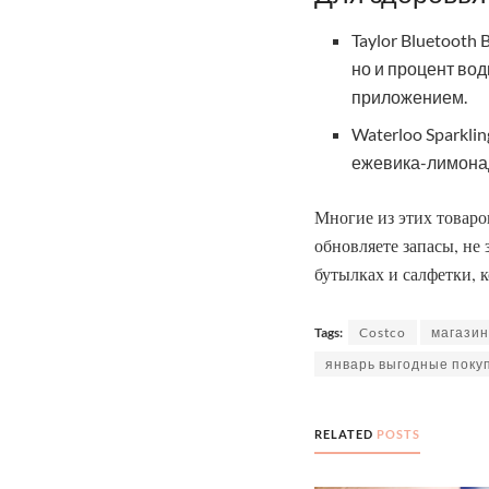
Taylor Bluetooth
но и процент во
приложением.
Waterloo Sparkli
ежевика-лимонад
Многие из этих товаро
обновляете запасы, не
бутылках и салфетки, 
Tags:
Costco
магази
январь выгодные поку
RELATED
POSTS