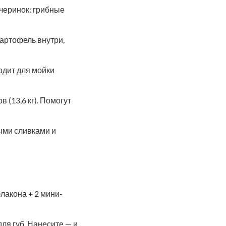
вечеринок: грибные
картофель внутри,
ходит для мойки
 (13,6 кг). Помогут
тыми сливками и
 флакона + 2 мини-
для губ. Нанесите — и