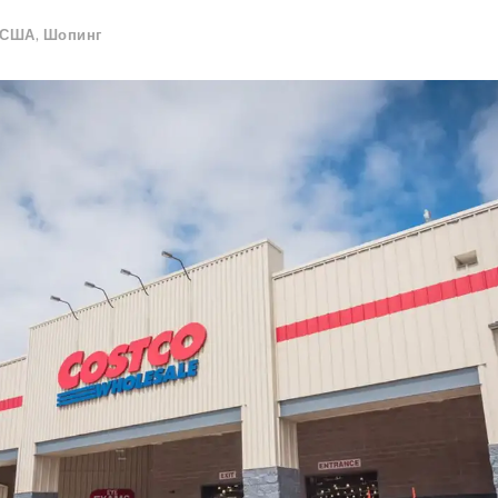
 США
,
Шопинг