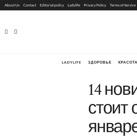
About Us
Contact
Editorial policy
Ladylife
Privacy Policy
Terms of Service
LADYLIFE
ЗДОРОВЬЕ
КРАСОТ
14 нов
стоит 
январ