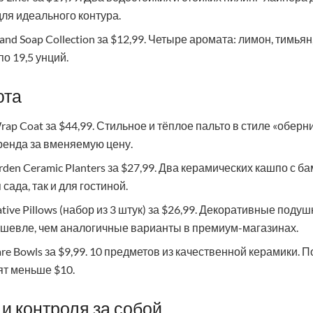
для идеального контура.
and Soap Collection за $12,99. Четыре аромата: лимон, тимьян
о 19,5 унций.
юта
rap Coat за $44,99. Стильное и тёплое пальто в стиле «оберн
ренда за вменяемую цену.
arden Ceramic Planters за $27,99. Два керамических кашпо с 
сада, так и для гостиной.
ative Pillows (набор из 3 штук) за $26,99. Декоративные поду
ешевле, чем аналогичные варианты в премиум-магазинах.
re Bowls за $9,99. 10 предметов из качественной керамики. 
ят меньше $10.
и контроля за собой