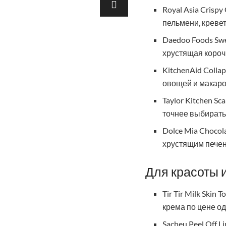
Royal Asia Crisp
пельмени, кревет
Daedoo Foods Swe
хрустящая короч
KitchenAid Colla
овощей и макаро
Taylor Kitchen S
точнее выбирать
Dolce Mia Choco
хрустящим печен
Для красоты и
Tir Tir Milk Skin
крема по цене од
Sacheu Peel Off L