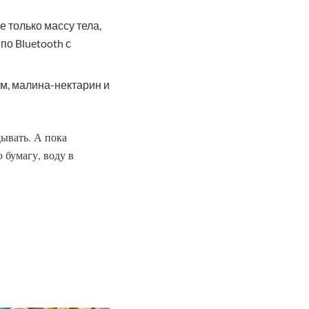
е только массу тела,
по Bluetooth с
айм, малина-нектарин и
дывать. А пока
 бумагу, воду в