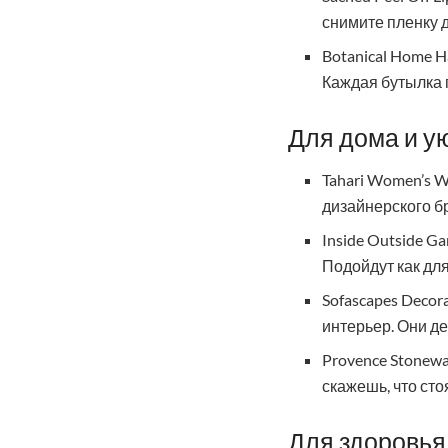
снимите пленку 
Botanical Home H
Каждая бутылка п
Для дома и у
Tahari Women’s W
дизайнерского б
Inside Outside G
Подойдут как для 
Sofascapes Decor
интерьер. Они д
Provence Stonewa
скажешь, что сто
Для здоровья 