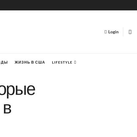
Login
ЗДЫ
ЖИЗНЬ В США
LIFESTYLE
торые
 в