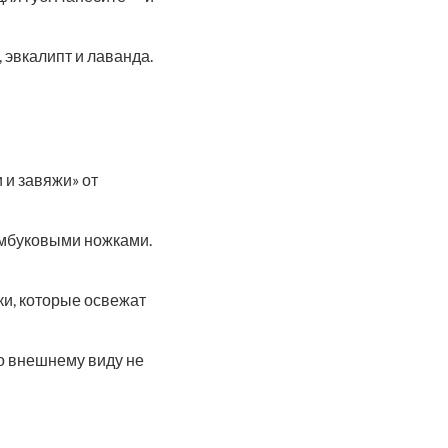
, эвкалипт и лаванда.
и и завяжи» от
бамбуковыми ножками.
шки, которые освежат
По внешнему виду не