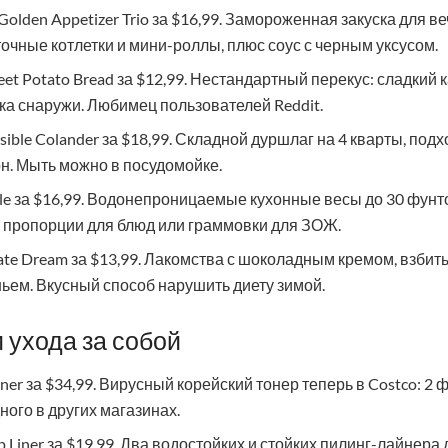
y Golden Appetizer Trio за $16,99. Замороженная закуска для 
очные котлетки и мини-роллы, плюс соус с черным уксусом.
et Potato Bread за $12,99. Нестандартный перекус: сладкий 
ка снаружи. Любимец пользователей Reddit.
psible Colander за $18,99. Складной дуршлаг на 4 кварты, под
н. Мыть можно в посудомойке.
cale за $16,99. Водонепроницаемые кухонные весы до 30 фунтов
 пропорции для блюд или граммовки для ЗОЖ.
late Dream за $13,99. Лакомства с шоколадным кремом, взби
ьем. Вкусный способ нарушить диету зимой.
 ухода за собой
 Toner за $34,99. Вирусный корейский тонер теперь в Costco: 2
ного в других магазинах.
ip Liner за $19,99. Два водостойких и стойких пилинг-лайнера 