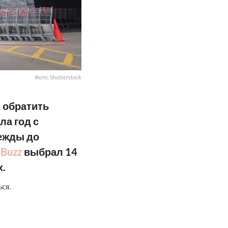
Фото: Shutterstock
 обратить
ла год с
дежды до
 Buzz
выбрал 14
х.
ься.