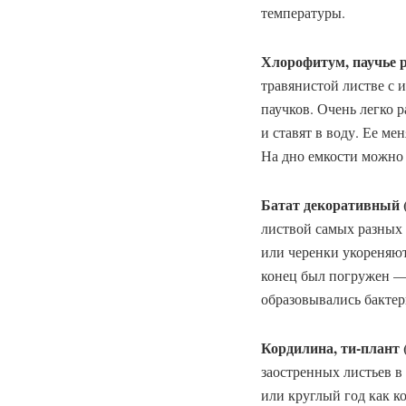
температуры.
Хлорофитум, паучье ра
травянистой листве с
паучков. Очень легко 
и ставят в воду. Ее ме
На дно емкости можно 
Батат декоративный (S
листвой самых разных 
или черенки укореняют
конец был погружен — 
образовывались бактер
Кордилина, ти-плант (
заостренных листьев в
или круглый год как к