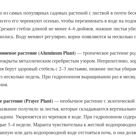
 из самых популярных садовых растений с листвой в почти бес
 всего его черенкуют осенью, чтобы перезимовать в воде на под
 Срезают стебли длиной не менее 4–6 дюймов, нижние листья уб
пились. Воду меняют регулярно, корни появляются за несколько 
ниевое растение (Aluminum Plant)
— тропическое растение род
 покрыты металлическим серебристым узором. Неприхотливо, хо
я берут здоровый стебель с 2–3 листьями, нижние листья убираю
з несколько недель. При гидропонном выращивании раз в месяц
ния.
растение (Prayer Plant)
— необычное растение с экзотической 
название получило за листья, которые складываются вертикально 
адони. Укореняется из черенков в воде. При гидропонном соде
дые 3–4 недели. Маранта чувствительна к жесткой водопроводн
анную или дать водопроводной воде отстояться ночь, и она дол