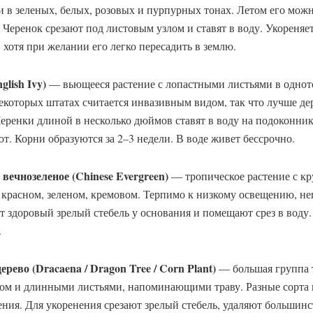
 в зеленых, белых, розовых и пурпурных тонах. Летом его можн
 Черенок срезают под листовым узлом и ставят в воду. Укореняе
 хотя при желании его легко пересадить в землю.
lish Ivy)
— вьющееся растение с лопастными листьями в однот
некоторых штатах считается инвазивным видом, так что лучше де
еренки длиной в несколько дюймов ставят в воду на подоконник
т. Корни образуются за 2–3 недели. В воде живет бессрочно.
вечнозеленое (Chinese Evergreen)
— тропическое растение с к
, красном, зеленом, кремовом. Терпимо к низкому освещению, не
т здоровый зрелый стебель у основания и помещают срез в воду
.
ерево (Dracaena / Dragon Tree / Corn Plant)
— большая группа 
том и длинными листьями, напоминающими траву. Разные сорта 
ния. Для укоренения срезают зрелый стебель, удаляют большинст