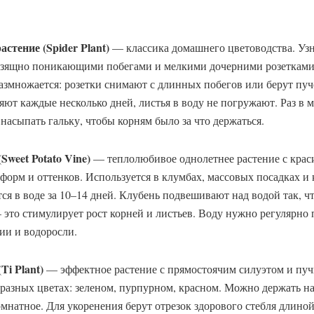
стение (Spider Plant)
— классика домашнего цветоводства. Узн
 изящно поникающими побегами и мелкими дочерними розетками
размножается: розетки снимают с длинных побегов или берут пуч
няют каждые несколько дней, листья в воду не погружают. Раз в 
насыпать гальку, чтобы корням было за что держаться.
weet Potato Vine)
— теплолюбивое однолетнее растение с кра
форм и оттенков. Используется в клумбах, массовых посадках и
ся в воде за 10–14 дней. Клубень подвешивают над водой так, 
это стимулирует рост корней и листьев. Воду нужно регулярно 
ии и водоросли.
Ti Plant)
— эффектное растение с прямостоячим силуэтом и пу
 разных цветах: зеленом, пурпурном, красном. Можно держать на
омнатное. Для укоренения берут отрезок здорового стебля длино