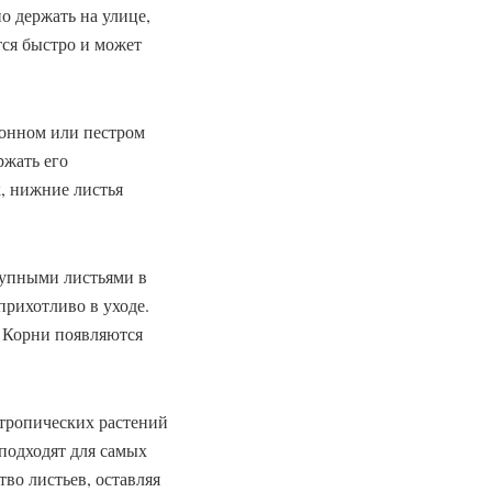
о держать на улице,
тся быстро и может
онном или пестром
ржать его
, нижние листья
рупными листьями в
прихотливо в уходе.
. Корни появляются
тропических растений
подходят для самых
во листьев, оставляя