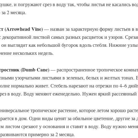
ушке, и погружают срез в воду так, чтобы листья не касались в
за 2 месяца.
т (Arrowhead Vine)
— назван за характерную форму листьев в в
с декоративной листвой самых разных расцветок и узоров. Среза
: он выглядит как небольшой бугорок вдоль стебля. Нижние узлы
чение нескольких недель.
тростник (Dumb Cane)
— распространенное тропическое комнат
пными узорчатыми листьями в зеленых, белых и желтых тонах. В
полне нормально живет. Стебель нарезают на отрезки по 4–6 дю
ез в воду. Воду меняют еженедельно. Нужен яркий рассеянный 
иверсальное тропическое растение, которое летом хорошо растет
рается в дом. Одни виды ценят за обильное цветение, другие за 
м листом срезают у основания и ставят в воду. Воду нужно меня
 развиваются примерно за 2 месяца.