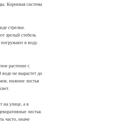
оды. Корневая система
иде стрелки.
ют зрелый стебель
 погружают в воду.
ное растение с
 воде не вырастет до
ймов, нижние листья
свет.
 на улице, а в
декоративные листья.
ть часто, иначе