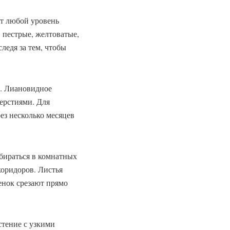
т любой уровень
, пестрые, желтоватые,
следя за тем, чтобы
. Лиановидное
верстиями. Для
ез несколько месяцев
.
збираться в комнатных
коридоров. Листья
енок срезают прямо
тение с узкими