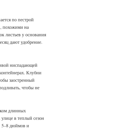
ается по пестрой
, похожими на
ок листьев у основания
месяц дают удобрение.
сивой ниспадающей
 контейнерах. Клубни
чтобы заостренный
подливать, чтобы не
чком длинных
 улице в теплый сезон
й 5–8 дюймов и