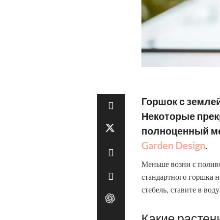
Горшок с земле
Некоторые прекр
полноценный ме
Garden Design
.
Меньше возни с поливо
стандартного горшка н
стебель, ставите в вод
Какие растен