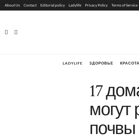
About Us
Contact
Editorial policy
Ladylife
Privacy Policy
Terms of Service
LADYLIFE
ЗДОРОВЬЕ
КРАСОТ
17 дом
могут 
почвы