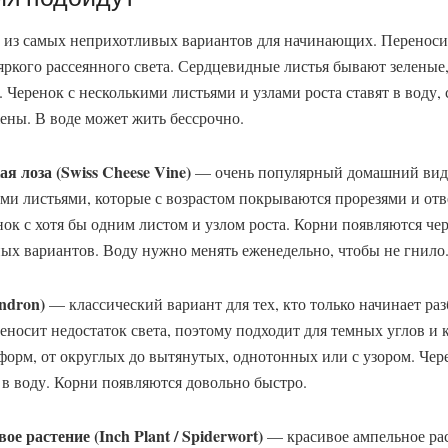
из самых неприхотливых вариантов для начинающих. Переноси
 яркого рассеянного света. Сердцевидные листья бывают зеленые
. Черенок с несколькими листьями и узлами роста ставят в воду, 
ены. В воде может жить бессрочно.
я лоза (Swiss Cheese Vine)
— очень популярный домашний вид
ими листьями, которые с возрастом покрываются прорезями и от
нок с хотя бы одним листом и узлом роста. Корни появляются чер
ых вариантов. Воду нужно менять еженедельно, чтобы не гнило
ndron)
— классический вариант для тех, кто только начинает ра
еносит недостаток света, поэтому подходит для темных углов и 
орм, от округлых до вытянутых, однотонных или с узором. Чер
в воду. Корни появляются довольно быстро.
е растение (Inch Plant / Spiderwort)
— красивое ампельное рас