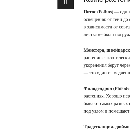
Потос (Pothos)
— один 
освещения: от тени до
в зависимости от сорта
листья не были погруж
Монстера, швейцарска
растение с экзотическ
укоренения берут чере
— это один из медленн
Филодендрон (Philode
растениях. Хорошо пер
бывают самых разных ф
под узлом и помещают 
Традесканция, дюймово