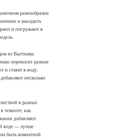
конечном разнообразии
оконнике и высадить
ирают и погружают в
недель.
ом из Вьетнама.
рошо переносит разные
т и ставят в воду.
 добавляют несколько
листвой в разных
в темноте, как
ржании добавляют
ой воде — лучше
жна быть комнатной