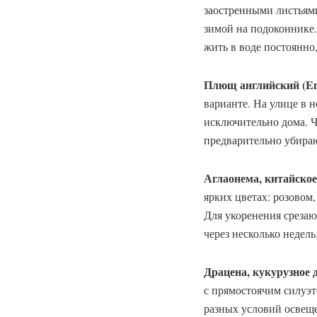
заостренными листьями
зимой на подоконнике.
жить в воде постоянно,
Плющ английский (Eng
варианте. На улице в 
исключительно дома. Ч
предварительно убираю
Аглаонема, китайское 
ярких цветах: розовом
Для укоренения срезаю
через несколько недель
Драцена, кукурузное д
с прямостоячим силуэ
разных условий освеще