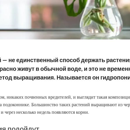
й — не единственный способ держать растени
асно живут в обычной воде, и это не временн
тод выращивания. Называется он гидропони
м, никаких почвенных вредителей, и выглядит такая композици
а подоконнике. Большинство таких растений выращивают из чере
у и через несколько недель появляются корни.
ия подойдут