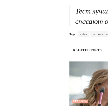
Тест лучши
спасают о
Tags:
губы
уколы кра
RELATED
POSTS
КРАСОТА