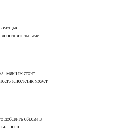
с помощью
 а дополнительными
ха. Макияж стоит
ьность (анестетик может
го добавить объема в
стального.