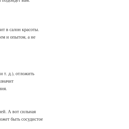
ит в салон красоты.
м и опытом, а не
 т. д.), отложить
азначит
ния.
ней. А вот сильная
может быть сосудистое