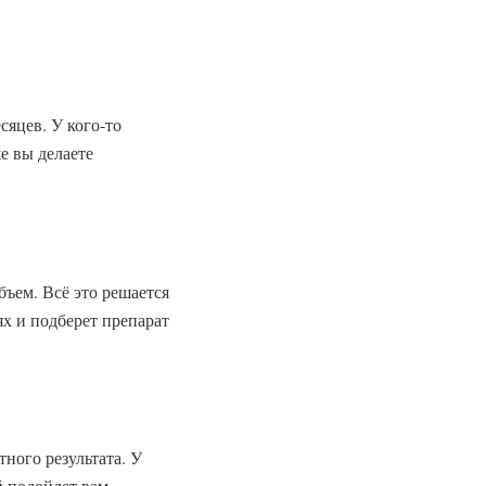
яцев. У кого-то
е вы делаете
бъем. Всё это решается
ях и подберет препарат
тного результата. У
й подойдет вам.