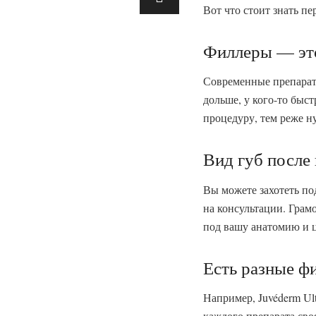
Вот что стоит знать пе
Филлеры — это
Современные препараты
дольше, у кого-то быс
процедуру, тем реже ну
Вид губ после
Вы можете захотеть по
на консультации. Грам
под вашу анатомию и 
Есть разные ф
Например, Juvéderm Ult
каждого препарата своя