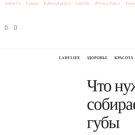
About Us
Contact
Editorial policy
Ladylife
Privacy Policy
Terms
LADYLIFE
ЗДОРОВЬЕ
КРАСОТА
Что ну
собира
губы