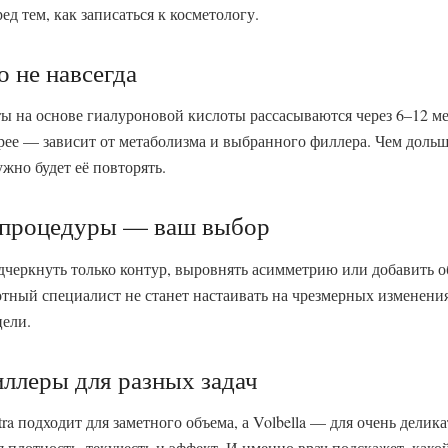
ред тем, как записаться к косметологу.
 не навсегда
 на основе гиалуроновой кислоты рассасываются через 6–12 мес
трее — зависит от метаболизма и выбранного филлера. Чем дольш
жно будет её повторять.
 процедуры — ваш выбор
дчеркнуть только контур, выровнять асимметрию или добавить о
отный специалист не станет настаивать на чрезмерных изменени
цели.
иллеры для разных задач
ra подходит для заметного объема, а Volbella — для очень делика
 плотность, текучесть и эффект. И именно врач подскажет, како