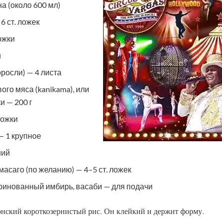
на (около 600 мл)
6 ст. ложек
ложки
и
росли) — 4 листа
го мяса (kanikama), или
и — 200 г
ложки
— 1 крупное
ний
масаго (по желанию) — 4–5 ст. ложек
ринованный имбирь, васаби — для подачи
онский короткозернистый рис. Он клейкий и держит форму.