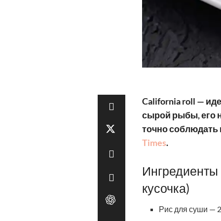
California roll —
сырой рыбы, его н
точно соблюдать 
Times
.
Ингредиенты 
кусочка)
Рис для суши — 2