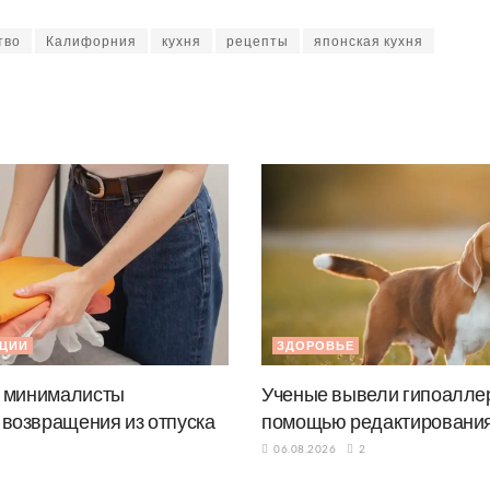
тво
Калифорния
кухня
рецепты
японская кухня
КЦИИ
ЗДОРОВЬЕ
х минималисты
Ученые вывели гипоаллер
 возвращения из отпуска
помощью редактирования
06.08.2026
2