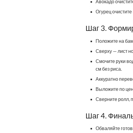
Авокадо очистит
Огурец очистите 
Шаг 3. Форми
Положите на бамб
Сверху — лист н
Смочите руки вод
см без риса.
Аккуратно переве
Выложите по цент
Сверните ролл, 
Шаг 4. Финал
Обваляйте готов