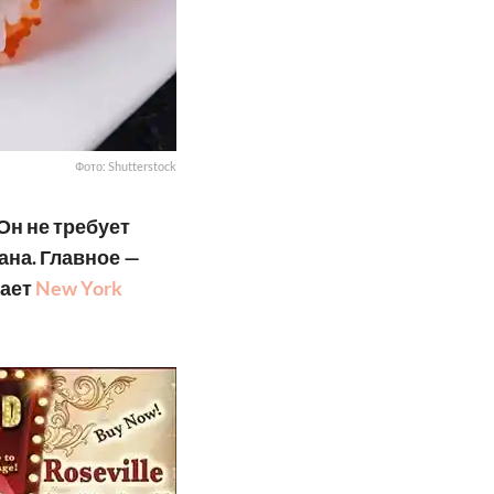
Фото: Shutterstock
Он не требует
ана. Главное —
щает
New York