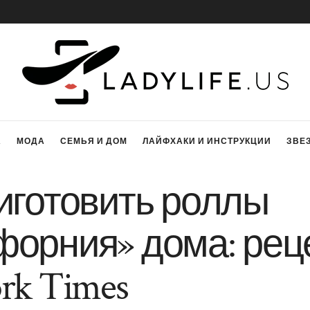
А
МОДА
СЕМЬЯ И ДОМ
ЛАЙФХАКИ И ИНСТРУКЦИИ
ЗВЕ
иготовить роллы
орния» дома: реце
rk Times