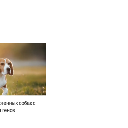
генных собак с
 генов