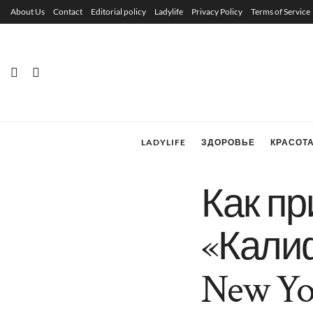
About Us
Contact
Editorial policy
Ladylife
Privacy Policy
Terms of Service
LADYLIFE
ЗДОРОВЬЕ
КРАСОТ
Как пр
«Калиф
New Yo