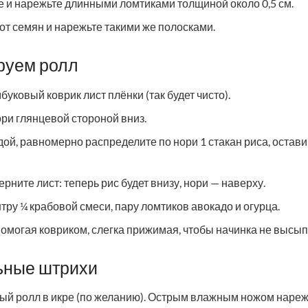
е и нарежьте длинными ломтиками толщиной около 0,5 см.
от семян и нарежьте такими же полосками.
руем ролл
уковый коврик лист плёнки (так будет чисто).
ори глянцевой стороной вниз.
ой, равномерно распределите по нори 1 стакан риса, остави
рните лист: теперь рис будет внизу, нори — наверху.
ру ¼ крабовой смеси, пару ломтиков авокадо и огурца.
помогая ковриком, слегка прижимая, чтобы начинка не высып
ьные штрихи
ый ролл в икре (по желанию). Острым влажным ножом нареж