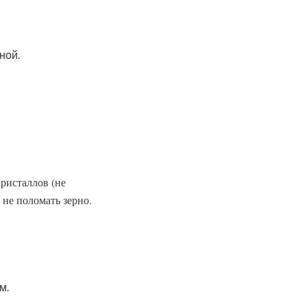
ной.
кристаллов (не
 не поломать зерно.
м.