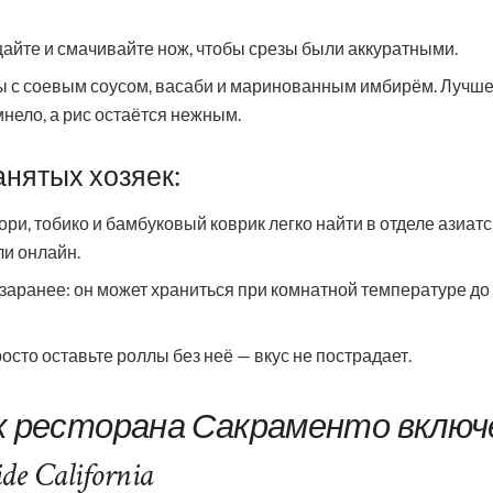
айте и смачивайте нож, чтобы срезы были аккуратными.
 с соевым соусом, васаби и маринованным имбирём. Лучше е
нело, а рис остаётся нежным.
анятых хозяек:
ори, тобико и бамбуковый коврик легко найти в отделе азиатс
ли онлайн.
 заранее: он может храниться при комнатной температуре до
росто оставьте роллы без неё — вкус не пострадает.
х ресторана Сакраменто включ
de California