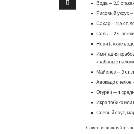
Вода — 2,5 стака
Рисовый уксус — 
Сахар — 2,5 ст. 
Соль — 2 ч. ложк
Нори (сухие водо
Имитация крабово
крабовые палочк
Майонез — 3 ст. 
Авокадо спелое 
Огурец — 1 сред
Икра тобико или 
Соевый соус, ма
Совет: используйте яп