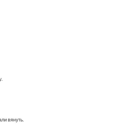
у.
али вянуть.