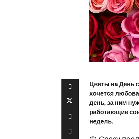
Цветы на День 
хочется любова
день, за ним ну
работающие сов
недель.
🌹 Сразу посл