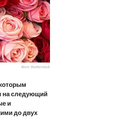
Фото: Shutterstock
 которым
л на следующий
ые и
жими до двух