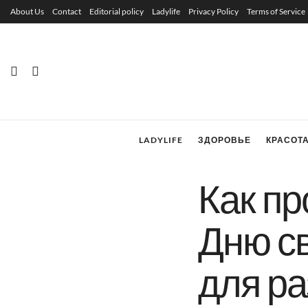
About Us
Contact
Editorial policy
Ladylife
Privacy Policy
Terms of Service
LADYLIFE
ЗДОРОВЬЕ
КРАСОТ
Как пр
Дню св
для ра