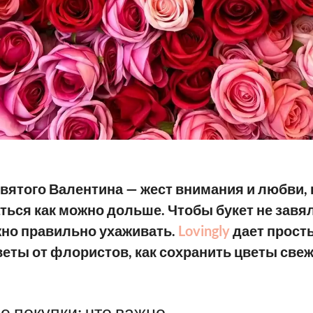
святого Валентина — жест внимания и любви,
ться как можно дольше. Чтобы букет не завя
жно правильно ухаживать.
Lovingly
дает прост
еты от флористов, как сохранить цветы све
е покупки: что важно