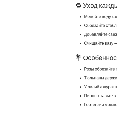
🔁 Уход кажд
Меняйте воду ка
Обрезайте стебл
Добавляйте свеж
Очищайте вазу —
💐 Особеннос
Розы обрезайте п
Тюльпаны держит
У лилий аккуратн
Пионы ставьте в 
Гортензии можно 