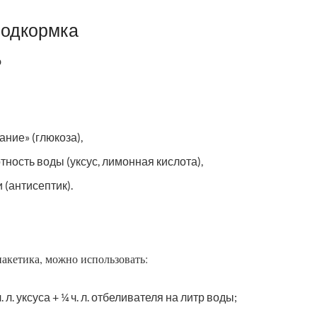
 подкормка
о
ание» (глюкоза),
тность воды (уксус, лимонная кислота),
 (антисептик).
акетика, можно использовать:
 ч. л. уксуса + ¼ ч. л. отбеливателя на литр воды;