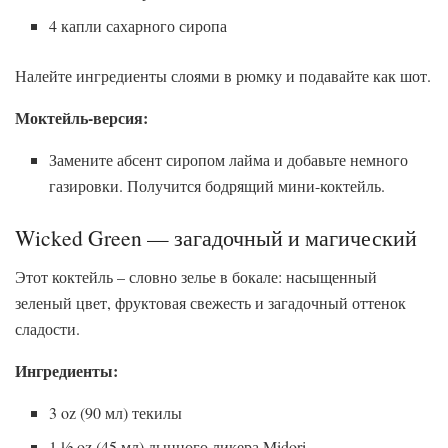
4 капли сахарного сиропа
Налейте ингредиенты слоями в рюмку и подавайте как шот.
Моктейль-версия:
Замените абсент сиропом лайма и добавьте немного
газировки. Получится бодрящий мини-коктейль.
Wicked Green — загадочный и магический
Этот коктейль – словно зелье в бокале: насыщенный
зеленый цвет, фруктовая свежесть и загадочный оттенок
сладости.
Ингредиенты:
3 oz (90 мл) текилы
1 ½ oz (45 мл) дынного ликера Midori