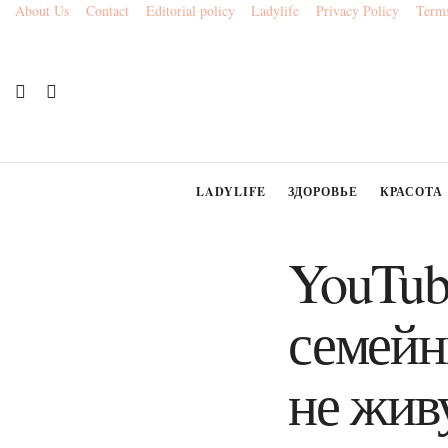
About Us
Contact
Editorial policy
Ladylife
Privacy Policy
Terms
LADYLIFE
ЗДОРОВЬЕ
КРАСОТА
YouTub
семейн
не жив