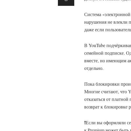
Система «электронной 
нарушения не влекли п
даже если пользовател
В YouTube подчёркиваю
семейной подписке. Од
вместе, но имеющим ак
отдельно.
Пока блокировки проис
Многие считают, что Yo
отказаться от платной
возврат к блокировке 
❗Если вы оформляли с
к Premium может быть