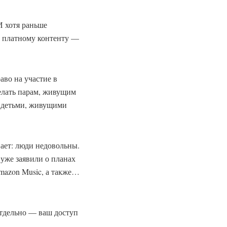
И хотя раньше
к платному контенту —
аво на участие в
делать парам, живущим
с детьми, живущими
вает: люди недовольны.
 уже заявили о планах
Amazon Music, а также…
тдельно — ваш доступ