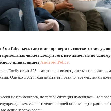
да YouTube начал активно проверять соответствие усл
 приостанавливает доступ тем, кто живёт не по одному 
ейного плана, пишет
Android Police
.
ium Family стоит $23 в месяц и позволяет делиться привилегия
иками. Однако с 2023 года действует правило: все участники до
ически не применялась, но теперь ситуация изменилась. Пользов
редупреждением: если в течение 14 дней они не подтвердят своё
т временно заблокирован.