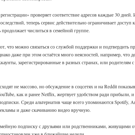
регистрации» проверяет соответствие адресов каждые 30 дней. 
оследствий, теперь сервис действительно ограничивает доступ 
ь продолжает числиться в семейной группе.
т, что можно связаться со службой поддержки и подтвердить пр
нако даже при этом остаётся много неясностей, например, что 
каунты, зарегистрированные в разных странах, или родителям 
ходят не массово, но обсуждение в соцсетях и на Reddit показы
uTube, как и ранее Netflix, жертвует удобством ради прибыли, и
 подписки. Среди альтернатив чаще всего упоминаются Spotify, 
рекламы и даже скачиванию видео вручную.
емейную подписку с друзьями или родственниками, живущими о
 приостановлен уже в ближайшие недели.