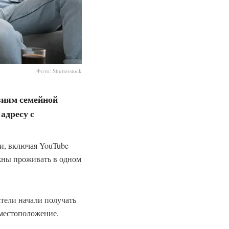
Фото: Shutterstock
овиям семейной
адресу с
ми, включая YouTube
лжны проживать в одном
атели начали получать
 местоположение,