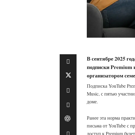
В сентябре 2025 го
подписки Premium и
организатором сем
Подписка YouTube Prem
Music, с пятью участн
доме.
Ранее эта норма практ
письма от YouTube с п
доступ к Premium буде