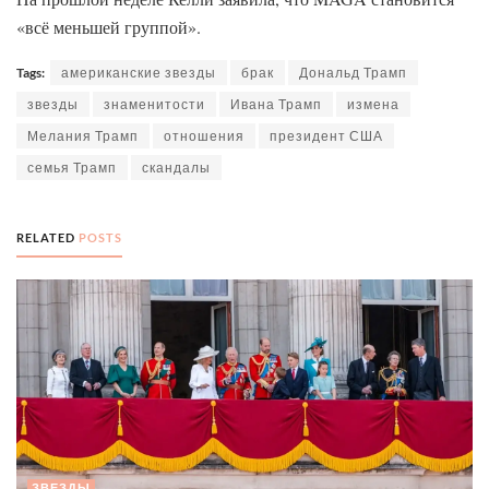
«всё меньшей группой».
Tags:
американские звезды
брак
Дональд Трамп
звезды
знаменитости
Ивана Трамп
измена
Мелания Трамп
отношения
президент США
семья Трамп
скандалы
RELATED
POSTS
ЗВЕЗДЫ