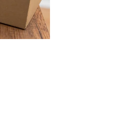
Фото: Shutterstock
покупателя. Многие
ичин. Однако
райне сложно.
ние, почему это