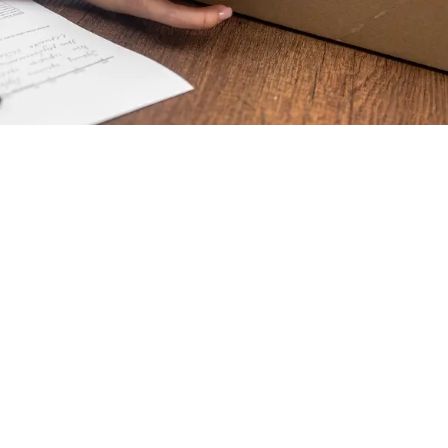
США обычно воспринимается как неотъемлемое право 
60 и даже 90 дней на возврат товара без объяснения пр
ия покупок, которые вернуть либо невозможно, либо к
упаковка не всегда помогут.
показать
торые в США чаще всего не принимают обратно, а также объясне