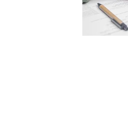
Возврат товара в 
магазины дают 30, 
существует категор
Причём даже чек и 
Содержание статьи
Вот обзор товаров, ко