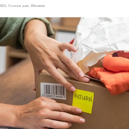
США
Статья дня
Шопинг
,
,