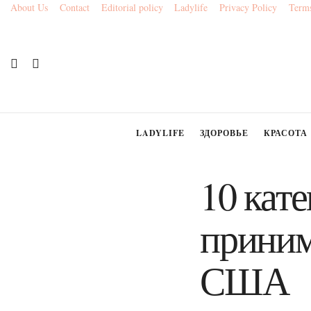
About Us
Contact
Editorial policy
Ladylife
Privacy Policy
Terms
LADYLIFE
ЗДОРОВЬЕ
КРАСОТА
10 кате
приним
США