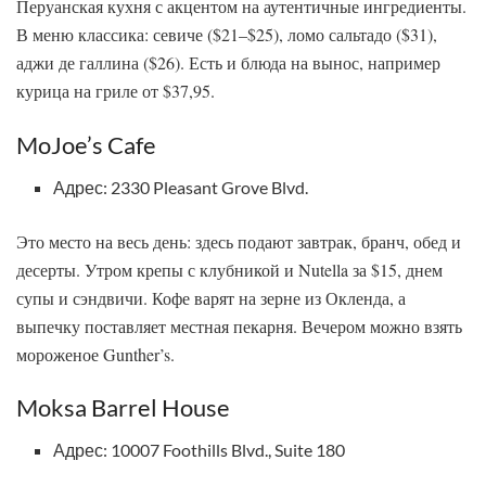
Перуанская кухня с акцентом на аутентичные ингредиенты.
В меню классика: севиче ($21–$25), ломо сальтадо ($31),
аджи де галлина ($26). Есть и блюда на вынос, например
курица на гриле от $37,95.
MoJoe’s Cafe
Адрес: 2330 Pleasant Grove Blvd.
Это место на весь день: здесь подают завтрак, бранч, обед и
десерты. Утром крепы с клубникой и Nutella за $15, днем
супы и сэндвичи. Кофе варят на зерне из Окленда, а
выпечку поставляет местная пекарня. Вечером можно взять
мороженое Gunther’s.
Moksa Barrel House
Адрес: 10007 Foothills Blvd., Suite 180