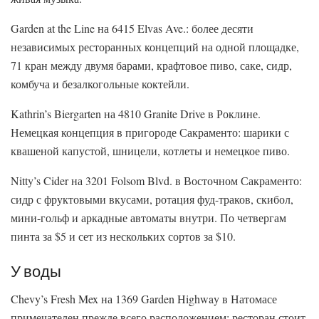
Garden at the Line на 6415 Elvas Ave.: более десяти
независимых ресторанных концепций на одной площадке,
71 кран между двумя барами, крафтовое пиво, саке, сидр,
комбуча и безалкогольные коктейли.
Kathrin’s Biergarten на 4810 Granite Drive в Роклине.
Немецкая концепция в пригороде Сакраменто: шарики с
квашеной капустой, шницели, котлеты и немецкое пиво.
Nitty’s Cider на 3201 Folsom Blvd. в Восточном Сакраменто:
сидр с фруктовыми вкусами, ротация фуд-траков, скибол,
мини-гольф и аркадные автоматы внутри. По четвергам
пинта за $5 и сет из нескольких сортов за $10.
У воды
Chevy’s Fresh Mex на 1369 Garden Highway в Натомасе
примечателен прежде всего расположением: ресторан стоит