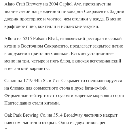
Alaro Craft Brewery на 2004 Capitol Ave. претендует на
звание самой награжденной пивоварни Сакраменто. Задний
дворик просторнее и уютнее, чем столики у входа. В меню
крафтовое пиво, коктейли и испанские закуски.
Allora на 5215 Folsom Blvd., итальянский ресторан высокой
кухни в Восточном Сакраменто, предлагает закрытое патио
в окружении цветочных ящиков. Есть дегустационные
меню на три, четыре и пять блюд, включая вегетарианский
и веганский варианты.
Canon на 1719 34th St. в Ист-Сакраменто специализируется
на блюдах для совместного стола в духе farm-to-fork.
Фирменные тейтер тотс с соусом и жареные морковки сорта
Нантес давно стали хитами.
Oak Park Brewing Co. на 3514 Broadway частично накрыт
навесом, частично открыт. Одна из двух пивоварен