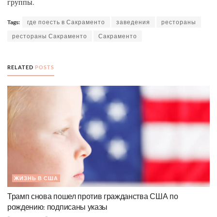
группы.
Tags:
где поесть в Сакраменто
заведения
рестораны
рестораны Сакраменто
Сакраменто
RELATED
POSTS
ЖИЗНЬ В США
Трамп снова пошел против гражданства США по
рождению: подписаны указы