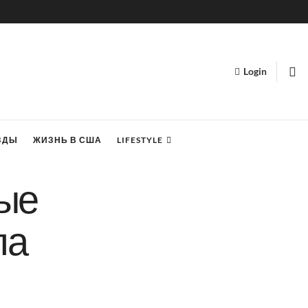
Login
ЗДЫ
ЖИЗНЬ В США
LIFESTYLE
ые
ла