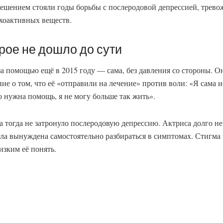
 решением стояли годы борьбы с послеродовой депрессией, трев
хоактивных веществ.
рое не дошло до сути
за помощью ещё в 2015 году — сама, без давления со стороны. О
ие о том, что её «отправили на лечение» против воли: «Я сама и
о нужна помощь, я не могу больше так жить».
а тогда не затронуло послеродовую депрессию. Актриса долго н
ыла вынуждена самостоятельно разбираться в симптомах. Стигма
изким её понять.