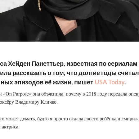
са Хейден Панеттьер, известная по сериалам 
ла рассказать о том, что долгие годы счита
ных эпизодов её жизни, пишет
USA Today
.
 «On Purpose» она объяснила, почему в 2018 году передала опе
боксёру Владимиру Кличко.
то может думать, будто я просто отдала своего ребёнка и смирила
 актриса.