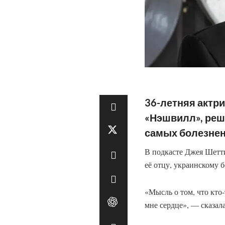
36-летняя актри
«Нэшвилл», реши
самых болезнен
В подкасте Джея Шетти
её отцу, украинскому 
«Мысль о том, что кто-
мне сердце», — сказала