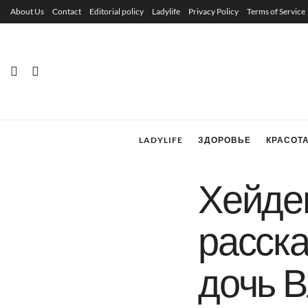
About Us
Contact
Editorial policy
Ladylife
Privacy Policy
Terms of Service
LADYLIFE
ЗДОРОВЬЕ
КРАСОТ
Хейде
расска
дочь 