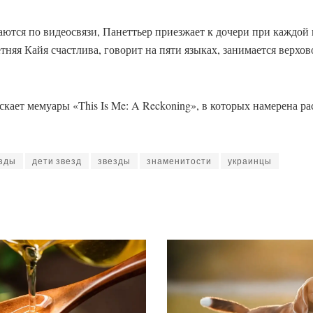
ются по видеосвязи, Панеттьер приезжает к дочери при каждой 
няя Кайя счастлива, говорит на пяти языках, занимается верхово
скает мемуары «This Is Me: A Reckoning», в которых намерена р
езды
дети звезд
звезды
знаменитости
украинцы