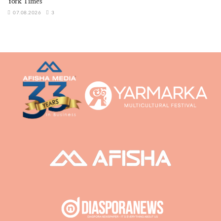
York Times
07.08.2026
3