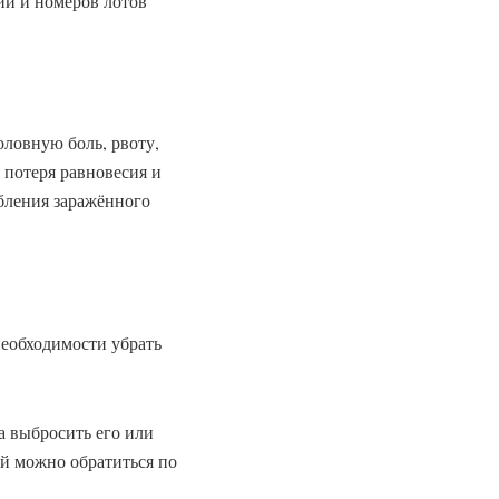
й и номеров лотов
оловную боль, рвоту,
 потеря равновесия и
ебления заражённого
необходимости убрать
а выбросить его или
й можно обратиться по