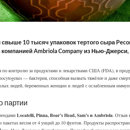
свыше 10 тысяч упаковок тертого сыра Pecor
 компанией Ambriola Company из Нью-Джерси
 по контролю за продуктами и лекарствами США (FDA), в прод
nocytogenes — бактерия, способная вызвать тяжёлое и даже смер
жилых людей, беременных женщин и людей с ослабленным иммун
о партии
Locatelli, Pinna, Boar’s Head, Sam’s и Ambriola
брендами
. Отзыв 
и пакетах весом от 4 унций до 10 фунтов. Продукты распростра