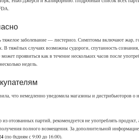
Йорк, Нью-Джерси и Калифорнию. Подробный список всех парти
FDA.
пасно
ть тяжелое заболевание — листериоз. Симптомы включают жар, г
. В тяжёлых случаях возможны судороги, спутанность сознания,
 может проявиться как в течение нескольких часов после употр
 несколько недель.
окупателям
вила, что немедленно уведомила магазины и дистрибьюторов о 
р из отозванных партий, рекомендуется не употреблять продукт, 
 получения полного возмещения. За дополнительной информацие
24
(по будням с 9:00 до 16:00).