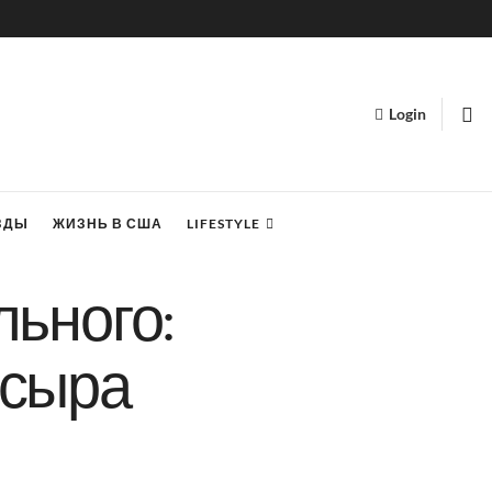
Login
ЗДЫ
ЖИЗНЬ В США
LIFESTYLE
ьного:
 сыра