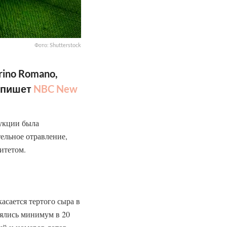
Фото: Shutterstock
ino Romano,
, пишет
NBC New
укции была
тельное отравление,
итетом.
касается тертого сыра в
нялись минимум в 20