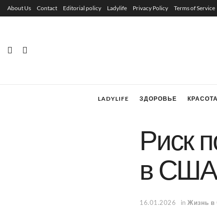
About Us
Contact
Editorial policy
Ladylife
Privacy Policy
Terms of Service
LADYLIFE
ЗДОРОВЬЕ
КРАСОТ
Риск п
в США
16.01.2026
in
Жизнь в