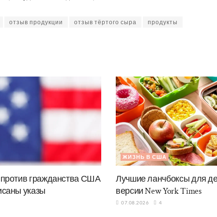
отзыв продукции
отзыв тёртого сыра
продукты
ЖИЗНЬ В США
 против гражданства США
Лучшие ланчбоксы для дет
исаны указы
версии New York Times
07.08.2026
4