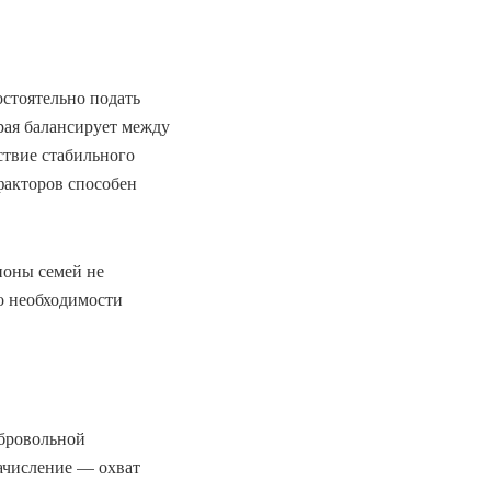
остоятельно подать
рая балансирует между
ствие стабильного
факторов способен
ионы семей не
о необходимости
обровольной
зачисление — охват