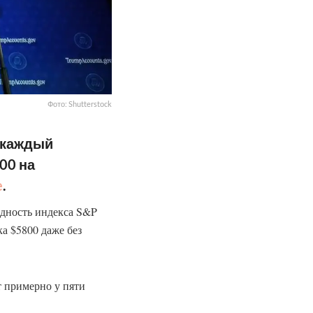
Фото: Shutterstock
 каждый
00 на
e
.
одность индекса S&P
ка $5800 даже без
т примерно у пяти