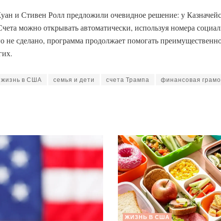
ан и Стивен Ролл предложили очевидное решение: у Казначейст
чета можно открывать автоматически, используя номера социал
го не сделано, программа продолжает помогать преимущественно 
гих.
жизнь в США
семья и дети
счета Трампа
финансовая грамо
ЖИЗНЬ В США