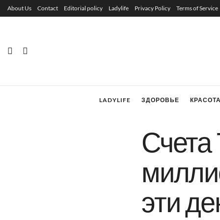
About Us
Contact
Editorial policy
Ladylife
Privacy Policy
Terms of Service
LADYLIFE
ЗДОРОВЬЕ
КРАСОТ
Счета 
милли
эти де