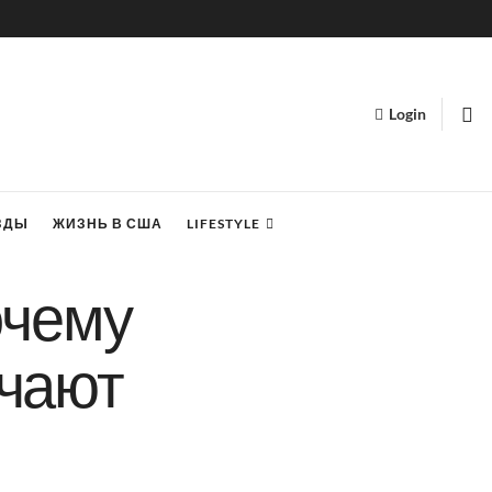
Login
ЗДЫ
ЖИЗНЬ В США
LIFESTYLE
очему
учают