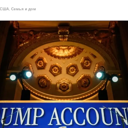
 США
,
Семья и дом