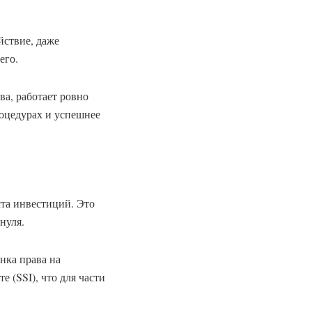
йствие, даже
его.
а, работает ровно
оцедурах и успешнее
ста инвестиций. Это
нуля.
енка права на
 (SSI), что для части