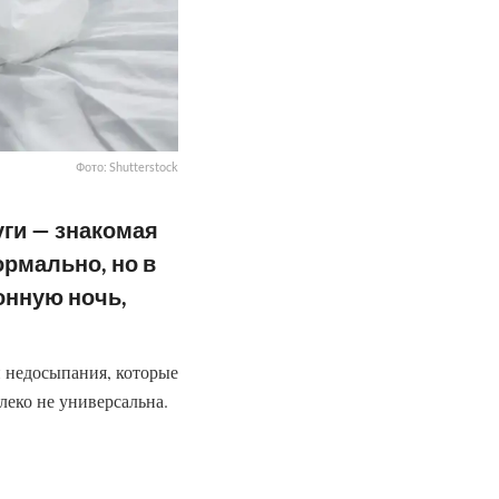
Фото: Shutterstock
уги — знакомая
ормально, но в
онную ночь,
и недосыпания, которые
леко не универсальна.