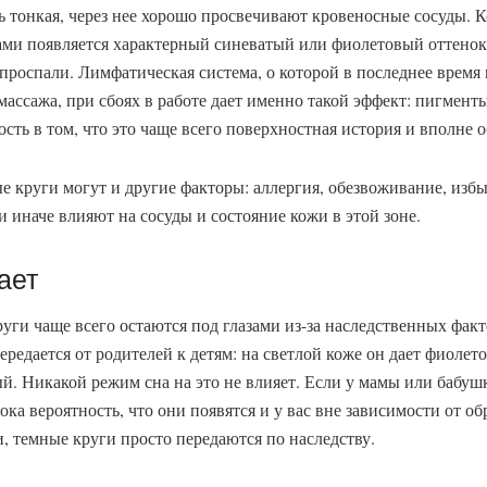
ь тонкая, через нее хорошо просвечивают кровеносные сосуды. 
зами появляется характерный синеватый или фиолетовый оттено
 проспали. Лимфатическая система, о которой в последнее время
массажа, при сбоях в работе дает именно такой эффект: пигмент
сть в том, что это чаще всего поверхностная история и вполне 
 круги могут и другие факторы: аллергия, обезвоживание, изб
и иначе влияют на сосуды и состояние кожи в этой зоне.
ает
ги чаще всего остаются под глазами из-за наследственных фак
ередается от родителей к детям: на светлой коже он дает фиолет
. Никакой режим сна на это не влияет. Если у мамы или бабуш
ока вероятность, что они появятся и у вас вне зависимости от о
, темные круги просто передаются по наследству.