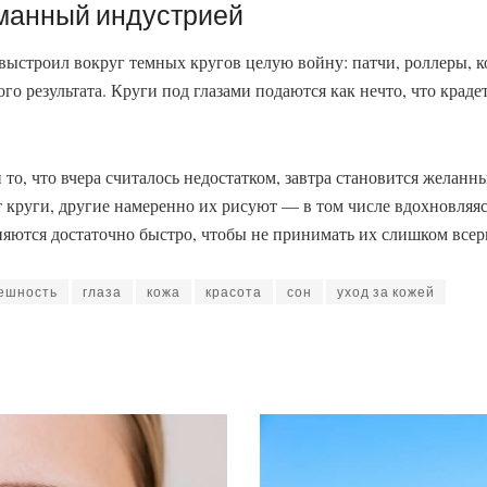
манный индустрией
ыстроил вокруг темных кругов целую войну: патчи, роллеры, к
о результата. Круги под глазами подаются как нечто, что крадет
 то, что вчера считалось недостатком, завтра становится желанн
 круги, другие намеренно их рисуют — в том числе вдохновляяс
ются достаточно быстро, чтобы не принимать их слишком всерь
ешность
глаза
кожа
красота
сон
уход за кожей