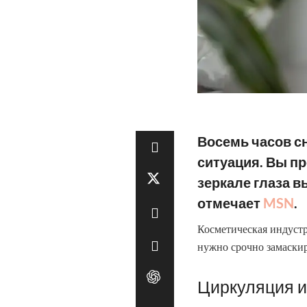
Восемь часов сн
ситуация. Вы п
зеркале глаза в
отмечает
MSN
.
Косметическая индустр
нужно срочно замаскир
Циркуляция и