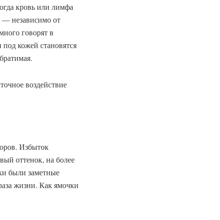
Когда кровь или лимфа
к — независимо от
 много говорят в
ы под кожей становятся
обратимая.
ыточное воздействие
торов. Избыток
овый оттенок, на более
ки были заметные
браза жизни. Как ямочки