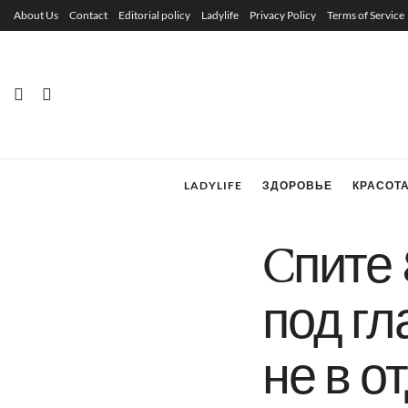
About Us
Contact
Editorial policy
Ladylife
Privacy Policy
Terms of Service
LADYLIFE
ЗДОРОВЬЕ
КРАСОТ
Cпите 
под гл
не в о