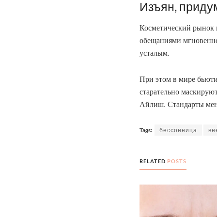
Изъян, приду
Косметический рынок в
обещаниями мгновенног
усталым.
При этом в мире бьюти
старательно маскируют
Айлиш. Стандарты меня
Tags:
бессонница
вн
RELATED
POSTS