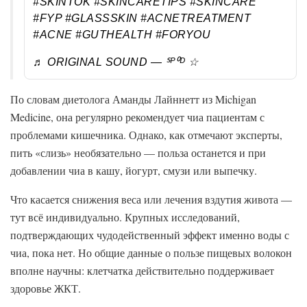
#SKINTOK
#SKINCARETIPS
#SKINCARE
#FYP
#GLASSSKIN
#ACNETREATMENT
#ACNE
#GUTHEALTH
#FORYOU
♬ ORIGINAL SOUND — ᔆᴾ⁰ᴰ ☆
По словам диетолога Аманды Лайннетт из Michigan
Medicine, она регулярно рекомендует чиа пациентам с
проблемами кишечника. Однако, как отмечают эксперты,
пить «слизь» необязательно — польза останется и при
добавлении чиа в кашу, йогурт, смузи или выпечку.
Что касается снижения веса или лечения вздутия живота —
тут всё индивидуально. Крупных исследований,
подтверждающих чудодейственный эффект именно воды с
чиа, пока нет. Но общие данные о пользе пищевых волокон
вполне научны: клетчатка действительно поддерживает
здоровье ЖКТ.